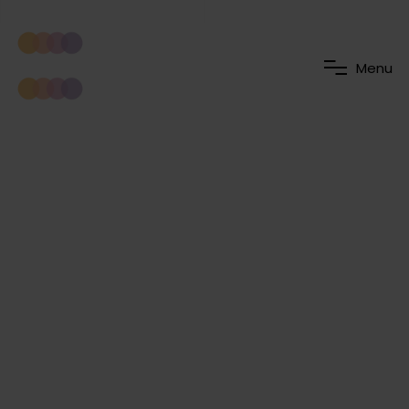
M
e
n
u