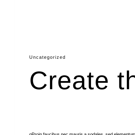
Uncategorized
Create t
qProin faucibus nec mauris a sodales, sed elementum 