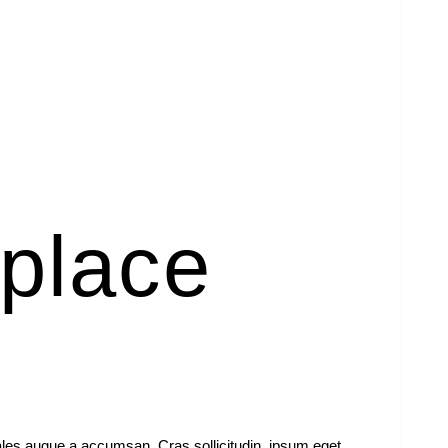
kplace
ales augue a accumsan. Cras sollicitudin, ipsum eget