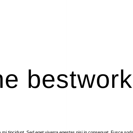
he bestwor
mi tincidunt. Sed eget viverra egestas nisi in consequat. Fusce sod